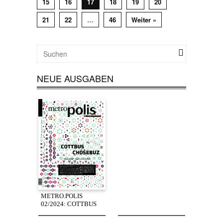
15
16
17
18
19
20
21
22
…
46
Weiter »
NEUE AUSGABEN
METRO.POLIS
02/2024: COTTBUS