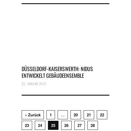
DÜSSELDORF-KAISERSWERTH: NIDUS
ENTWICKELT GEBÄUDEENSEMBLE
22. JANUAR 2021
« Zurück
1
…
20
21
22
23
24
25
26
27
28