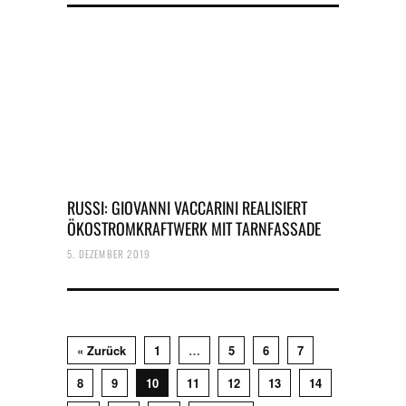
RUSSI: GIOVANNI VACCARINI REALISIERT
ÖKOSTROMKRAFTWERK MIT TARNFASSADE
5. DEZEMBER 2019
« Zurück
1
…
5
6
7
8
9
10
11
12
13
14