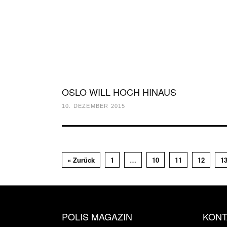
OSLO WILL HOCH HINAUS
10. DEZEMBER 2015
« Zurück
1
…
10
11
12
1
POLIS MAGAZIN
KONT