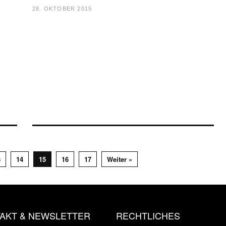
28. OKTOBER 2015
3
14
15
16
17
Weiter »
AKT & NEWSLETTER
RECHTLICHES