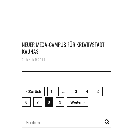
NEUER MEGA-CAMPUS FÜR KREATIVSTADT
KAUNAS
3. JANUAR 2017
« Zurück
1
…
3
4
5
6
7
8
9
Weiter »