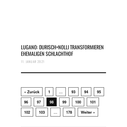
LUGANO: DURISCH+NOLLI TRANSFORMIEREN
EHEMALIGEN SCHLACHTHOF
11. JANUAR 2021
« Zurück
1
…
93
94
95
96
97
98
99
100
101
102
103
…
178
Weiter »