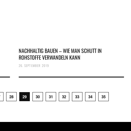
NACHHALTIG BAUEN – WIE MAN SCHUTT IN
ROHSTOFFE VERWANDELN KANN
26. SEPTEMBER 2019
7
28
29
30
31
32
33
34
35