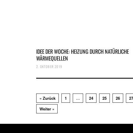
IDEE DER WOCHE: HEIZUNG DURCH NATÜRLICHE
WÄRMEQUELLEN
2. OKTOBER 2019
« Zurück
1
…
24
25
26
2
Weiter »