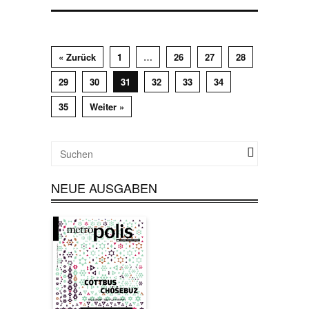
« Zurück
1
…
26
27
28
29
30
31
32
33
34
35
Weiter »
NEUE AUSGABEN