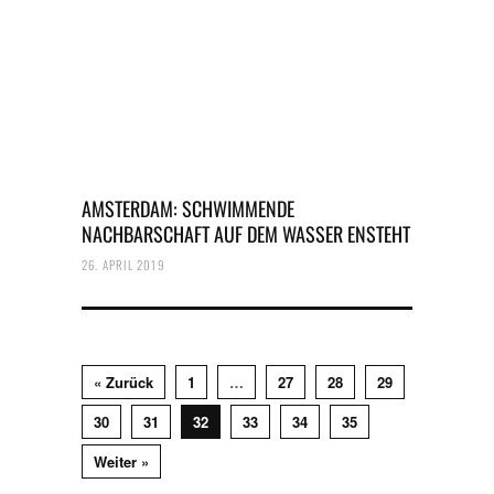
AMSTERDAM: SCHWIMMENDE
NACHBARSCHAFT AUF DEM WASSER ENSTEHT
26. APRIL 2019
« Zurück
1
…
27
28
29
30
31
32
33
34
35
Weiter »