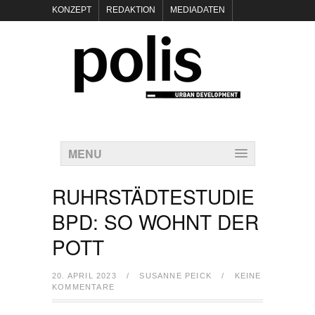
KONZEPT
REDAKTION
MEDIADATEN
NEWSLETTER
POLIS KEYNOTES
KONTAKT
DATENSCHUTZ
IMPRESSUM
MENU
RUHRSTÄDTESTUDIE
BPD: SO WOHNT DER
POTT
20. APRIL 2023
/
SUSANNE PEICK
/
KEINE
KOMMENTARE