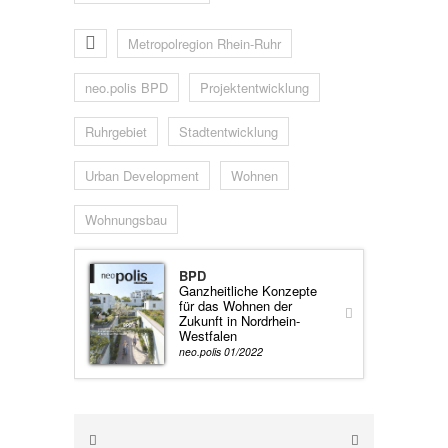
Metropolregion Rhein-Ruhr
neo.polis BPD
Projektentwicklung
Ruhrgebiet
Stadtentwicklung
Urban Development
Wohnen
Wohnungsbau
BPD
Ganzheitliche Konzepte
für das Wohnen der
Zukunft in Nordrhein-
Westfalen
neo.polis 01/2022