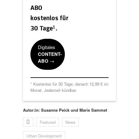
ABO
kostenlos für
1
30 Tage
.
Digitales
CONTENT-
ABO
→
Kostenlos für 30 Tage, danach 12,99 € im
1
Monat. Jederzeit kündbar.
Autor:in: Susanne Peick und Marie Sammet
Featured
News
Urban Development