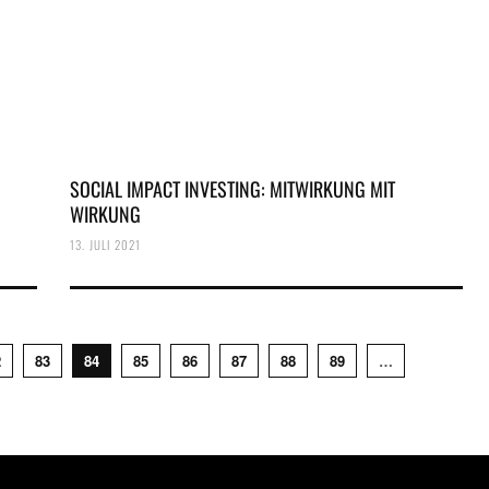
SOCIAL IMPACT INVESTING: MITWIRKUNG MIT
WIRKUNG
13. JULI 2021
2
83
84
85
86
87
88
89
…