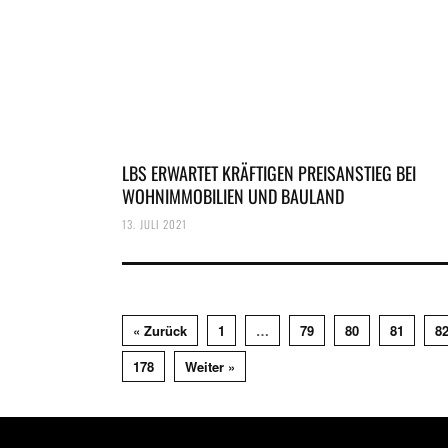
LBS ERWARTET KRÄFTIGEN PREISANSTIEG BEI
WOHNIMMOBILIEN UND BAULAND
13. JULI 2021
« Zurück
1
…
79
80
81
8
178
Weiter »