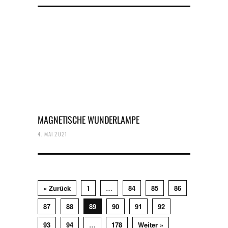
MAGNETISCHE WUNDERLAMPE
4. MAI 2021
« Zurück
1
…
84
85
86
87
88
89
90
91
92
93
94
…
178
Weiter »