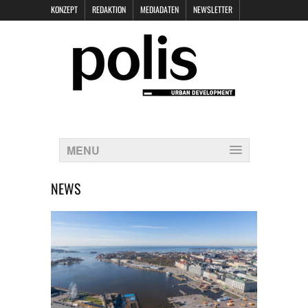
KONZEPT
REDAKTION
MEDIADATEN
NEWSLETTER
POLIS KEYNOTES
KONTAKT
DATENSCHUTZ
IMPRESSUM
MENU
NEWS