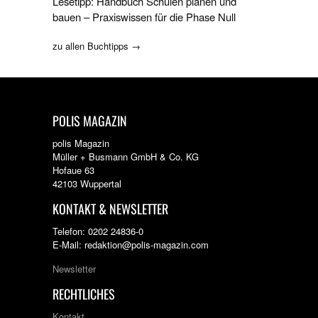
Lesetipp: Handbuch Schulen planen und
bauen – Praxiswissen für die Phase Null
zu allen Buchtipps →
POLIS MAGAZIN
polis Magazin
Müller + Busmann GmbH & Co. KG
Hofaue 63
42103 Wuppertal
KONTAKT & NEWSLETTER
Telefon: 0202 24836-0
E-Mail: redaktion@polis-magazin.com
Newsletter
RECHTLICHES
Kontakt