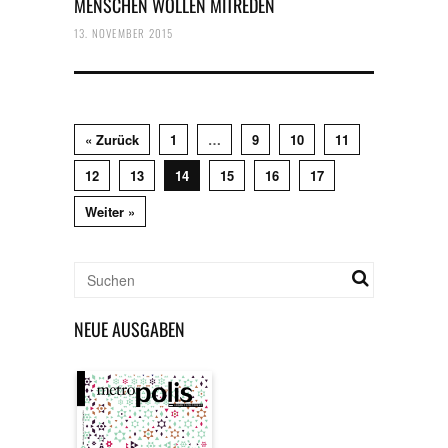
MENSCHEN WOLLEN MITREDEN
13. NOVEMBER 2015
« Zurück
1
…
9
10
11
12
13
14
15
16
17
Weiter »
NEUE AUSGABEN