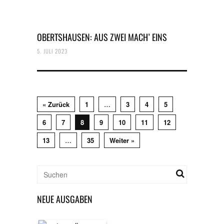
OBERTSHAUSEN: AUS ZWEI MACH’ EINS
5. JULI 2023
« Zurück
1
…
3
4
5
6
7
8
9
10
11
12
13
…
35
Weiter »
NEUE AUSGABEN