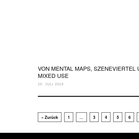
VON MENTAL MAPS, SZENEVIERTEL
MIXED USE
25. JULI 2019
« Zurück
1
…
3
4
5
6